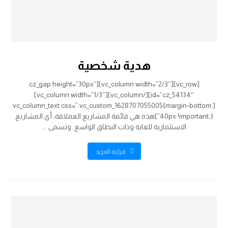
هدية شخصية
[vc_row][vc_column width=”2/3″][cz_gap height=”30px”
id=”cz_54134″][/vc_column][vc_column width=”1/3″]
[vc_column_text css=”.vc_custom_1628707055005{margin-bottom:
40px !important;}”]هذه هي قائمة المشاريع العملاقة، أي المشاريع
الاستثمارية للغاية وذات النطاق الواسع. وتسمى ...
قراءة المزيد