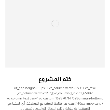
ختم المشروع
[vc_row][vc_column width=”2/3″][cz_gap height=”30px”
id=”cz_65016″][/vc_column][vc_column width=”1/3″]
[vc_column_text css=”.vc_custom_1628707147528{margin-bottom:
40px !important;}”]هذه هي قائمة المشاريع العملاقة، أي المشاريع
الاستثمارية للغاية وذات النطاق الواسع. وتسمى ...