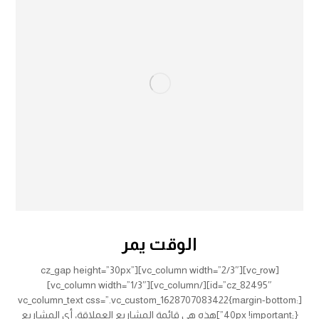
الوقت يمر
[vc_row][vc_column width=”2/3″][cz_gap height=”30px”
id=”cz_82495″][/vc_column][vc_column width=”1/3″]
[vc_column_text css=”.vc_custom_1628707083422{margin-bottom:
40px !important;}”]هذه هي قائمة المشاريع العملاقة، أي المشاريع