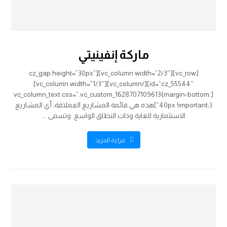
ماركة إنفينيتي
[vc_row][vc_column width=”2/3″][cz_gap height=”30px”
id=”cz_55544″][/vc_column][vc_column width=”1/3″]
[vc_column_text css=”.vc_custom_1628707109613{margin-bottom:
40px !important;}”]هذه هي قائمة المشاريع العملاقة، أي المشاريع
الاستثمارية للغاية وذات النطاق الواسع. وتسمى ...
قراءة المزيد