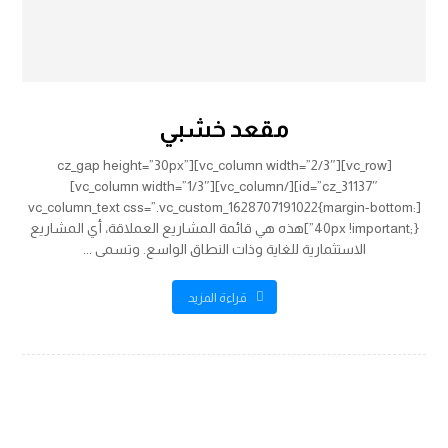
مقعد خشبي
[vc_row][vc_column width=”2/3″][cz_gap height=”30px”
id=”cz_31137″][/vc_column][vc_column width=”1/3″]
[vc_column_text css=”.vc_custom_1628707191022{margin-bottom:
40px !important;}”]هذه هي قائمة المشاريع العملاقة، أي المشاريع
الاستثمارية للغاية وذات النطاق الواسع. وتسمى ...
قراءة المزيد