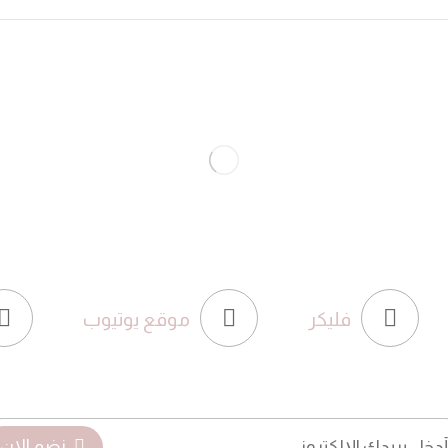
فليكر
موقع يوتيوب
نضم الان