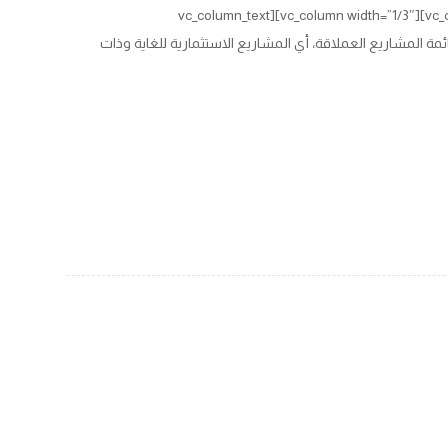
[vc_row][vc_column width=”2/3″][cz_gap height=”30px” id=”cz_54134″][/vc_column][vc_column width=”1/3″][vc_column_text
css=”.vc_custom_1628707055005{margin-;}”]هذه هي قائمة المشاريع العملاقة، أي المشاريع الاستثمارية للغاية وذات