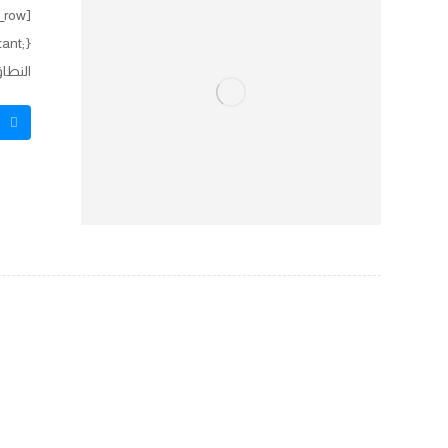
النطاق
ق