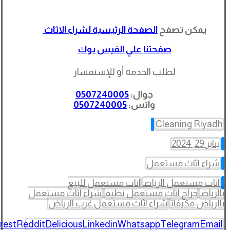
يمكن تصفح
الصفحة الرئيسية لشراء الاثاث
صفحتنا علي الفيس بوك
لطلب الخدمة أو للإستفسار
جوال:
0507240005
واتس:
0507240005
Cleaning Riyadh
يناير 29, 2024
شراء اثاث مستعمل
اثاث مستعمل الرياض
اثاث مستعمل للبيع
بالرياض
حراج اثاث مستعمل نظيف
شراء اثاث مستعمل
بالرياض مكيفات
شراء اثاث مستعمل غرب الرياض
rest
Reddit
Delicious
Linkedin
Whatsapp
Telegram
Email