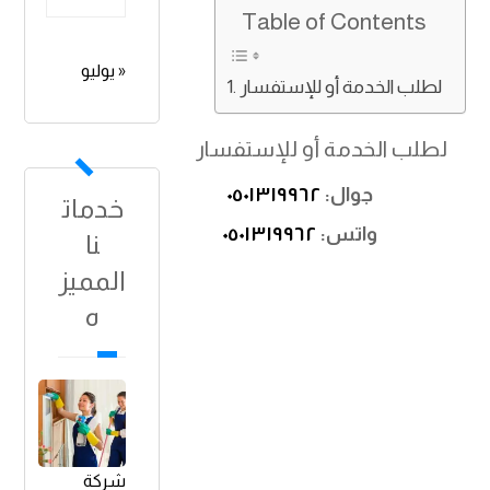
Table of Contents
« يوليو
لطلب الخدمة أو للإستفسار
لطلب الخدمة أو للإستفسار
جوال:
٠٥٠١٣١٩٩٦٢
خدمات
واتس:
٠٥٠١٣١٩٩٦٢
نا
المميز
ه
شركة