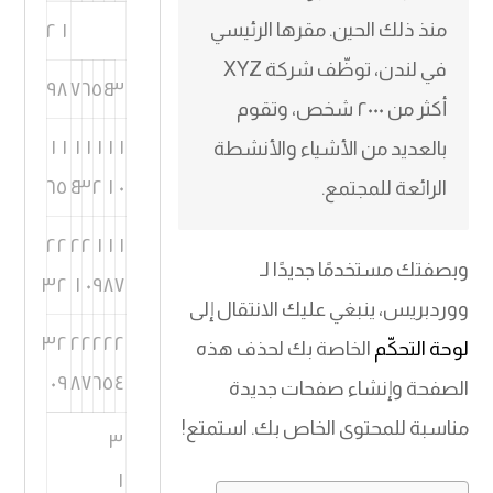
منذ ذلك الحين. مقرها الرئيسي
٢
١
في لندن، توظّف شركة XYZ
٩
٨
٧
٦
٥
٤
٣
أكثر من ٢٠٠٠ شخص، وتقوم
١
١
١
١
١
١
١
بالعديد من الأشياء والأنشطة
٦
٥
٤
٣
٢
١
٠
الرائعة للمجتمع.
٢
٢
٢
٢
١
١
١
وبصفتك مستخدمًا جديدًا لـ
٣
٢
١
٠
٩
٨
٧
ووردبريس، ينبغي عليك الانتقال إلى
٣
٢
٢
٢
٢
٢
٢
لوحة التحكّم
الخاصة بك لحذف هذه
٠
٩
٨
٧
٦
٥
٤
الصفحة وإنشاء صفحات جديدة
مناسبة للمحتوى الخاص بك. استمتع!
٣
١