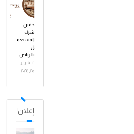
حقين
شراء
المستعم
ل
بالرياض
فبراير
٢٥, ٢٠٢٤
إعلان!