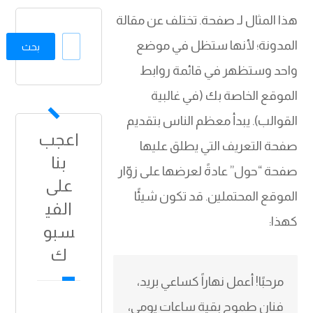
هذا المثال لـ صفحة. تختلف عن مقالة
المدونة؛ لأنها ستظل في موضع
بحث
واحد وستظهر في قائمة روابط
الموقع الخاصة بك (في غالبية
القوالب). يبدأ معظم الناس بتقديم
اعجب
صفحة التعريف التي يطلق عليها
بنا
صفحة “حول” عادةً لعرضها على زوّار
على
الموقع المحتملين. قد تكون شيئًا
الفي
كهذا:
سبو
ك
مرحبًا! أعمل نهاراً كساعي بريد،
فنان طموح بقية ساعات يومي،