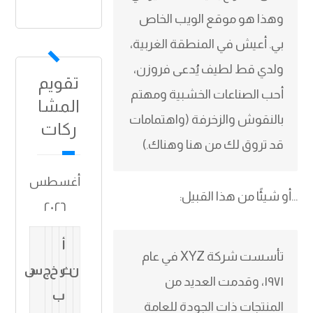
وهذا هو موقع الويب الخاص
بي. أعيش في المنطقة الغربية،
ولدي قط لطيف يُدعى فروزن،
تقويم
أحب الصناعات الخشبية ومهتم
المشا
بالنقوش والزخرفة (واهتمامات
ركات
قد تروق لك من هنا وهناك.)
أغسطس
…أو شيئًا من هذا القبيل:
٢٠٢٦
أ
تأسست شركة XYZ في عام
ن
ر
ث
خ
ج
د
س
١٩٧١، وقدمت العديد من
ب
المنتجات ذات الجودة للعامة