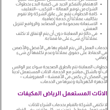
الاهتمام بالتفكير الجيد في كيفية البدء بخطوات
الشراء من توفير العمالة – التركيب –التغليف.
كافة الخطوات تقع على عاتق الشركة ولا تقوم
بتكاليف عملائنا أي خدمة إضافية.
الاستعانة بمجموعة من المصاعد والروافع لتنزيل
العفش.
في حالة تم المعاينة دون أن يتم الإتفاق لا نكلف
عملائنا أي شىء على ما قمنا به.
خدمات العمل التي يتم القيام بها هي الأفضل والأضمن
في الحفاظ على حقوق عملائنا وعدم تكلفها أي شىء
إضافي.
خطوات المعاينة تتم بالطرق الصحيحة سواء عبر الواتس
اب أو بالشكل مباشر مع الخدمة، الاثاث المستعمل لدينا
من الممكن أن يكمن في الأقمشة – المفروشات –
الأجهزة الكهربائية وغيرها من الخدمات.
الاثاث المستعمل الرياض المكيفات
لا تكتفي الشركة بالقيام بخدمات الشراء للاثاث
المستعمل فقط بل تبحث عن كل ما ترغب في القيام