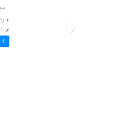
فبراير 
شركة 
في ال
ق