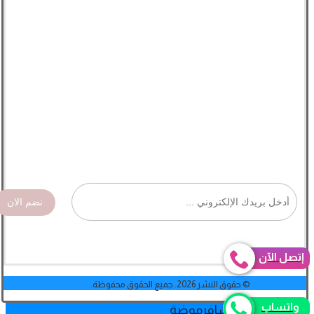
نضم الان
إتصل الآن
© حقوق النشر 2026. جميع الحقوق محفوظة.
واتساب
جمال
لایف ستایل
یسافر
موضة