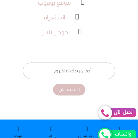
موقع يوتيوب
انستغرام
جوجل بلس
نضم الان
إتصل الآن
واتساب
© حقوق النشر 2026. جميع الحقوق محفوظة.
جمال
لایف ستایل
یسافر
موضة