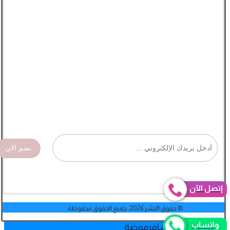
نضم الان
إتصل الآن
© حقوق النشر 2026. جميع الحقوق محفوظة.
واتساب
جمال
لایف ستایل
یسافر
موضة