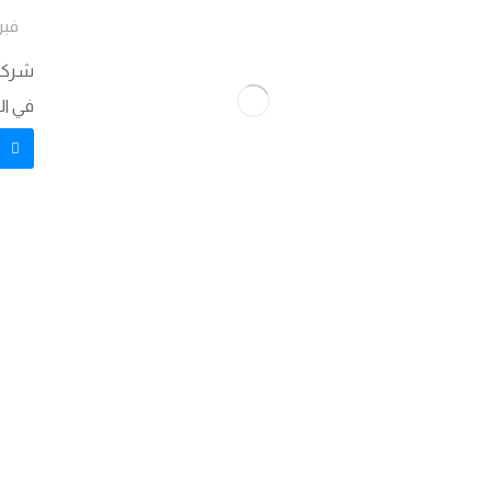
فبراير 
شركة 
في ال
ق