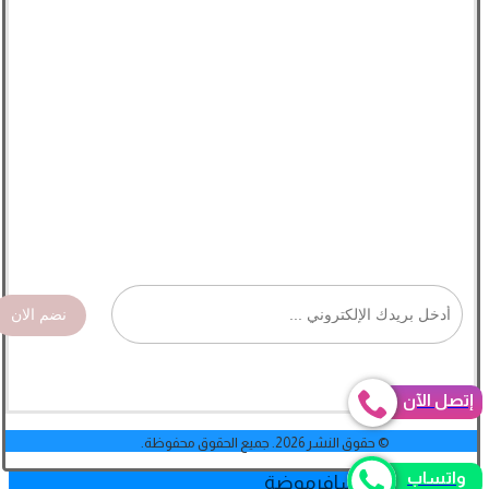
نضم الان
إتصل الآن
© حقوق النشر 2026. جميع الحقوق محفوظة.
واتساب
جمال
لایف ستایل
یسافر
موضة